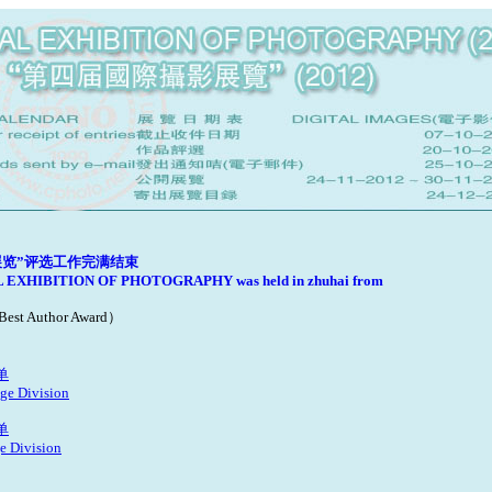
展览”评选工作完满结束
L EXHIBITION OF PHOTOGRAPHY was held in zhuhai from
t Author Award）
单
age Division
单
ge Division