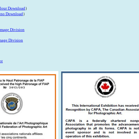
lour Download
）
no Download
）
 Image Division
Image Division
nt