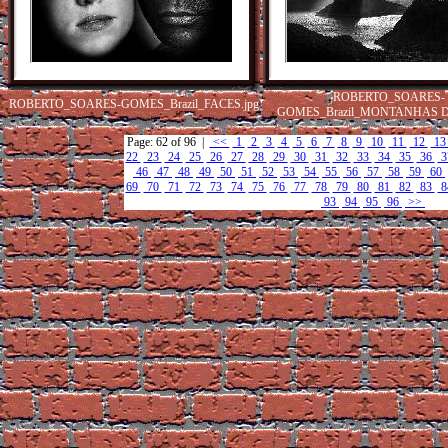
ROBERTO_SOARES-
ROBERTO_SOARES-GOMES_Brazil_FACES.jpg
GOMES_Brazil_MONTANHAS DO
Page: 62 of 96 |
<<
1
2
3
4
5
6
7
8
9
10
11
12
1
22
23
24
25
26
27
28
29
30
31
32
33
34
35
36
3
46
47
48
49
50
51
52
53
54
55
56
57
58
59
60
69
70
71
72
73
74
75
76
77
78
79
80
81
82
83
8
93
94
95
96
>>